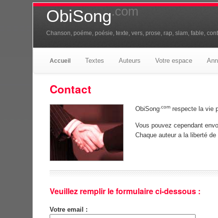
.com
ObiSong
Chanson, poéme, poésie, texte, vers, prose, rap, slam, fable, conte
Textes
Auteurs
Votre espace
Ann
Accueil
Contact
.com
ObiSong
respecte la vie 
Vous pouvez cependant envo
Chaque auteur a la liberté d
Veuillez remplir le formulaire ci-dessous :
Votre email :