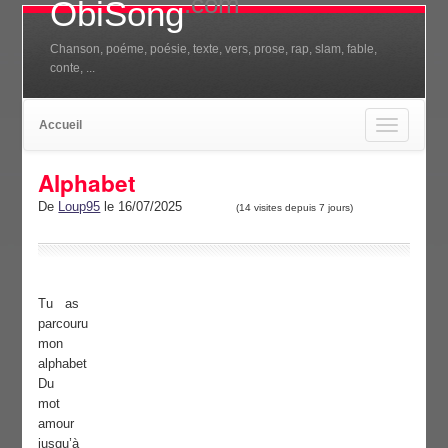
.com
ObiSong
Chanson, poéme, poésie, texte, vers, prose, rap, slam, fable,
conte, ...
Accueil
Toggle
navigation
Alphabet
De
Loup95
le 16/07/2025
(14 visites depuis 7 jours)
Tu as
parcouru
mon
alphabet
Du
mot
amour
jusqu’à