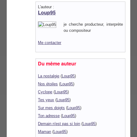
L'auteur :
Loup95
je cherche producteur, interprète
ou compositeur
Me contacter
Du même auteur
La nostalgie
(
Loup95
)
Nos étoiles
(
Loup95
)
Cyclope
(
Loup95
)
Tes yeux
(
Loup95
)
Sur mes doigts
(
Loup95
)
Ton adresse
(
Loup95
)
Demain n'est pas si loin
(
Loup95
)
Maman
(
Loup95
)