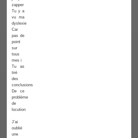
zapper
Tu y a
vu ma
dyslexie
Car
pas de
point
sur
tous
mes i
Tu as
tiré
des
conclusions
De ce
problème
de
locution
J’ai
oublié
une