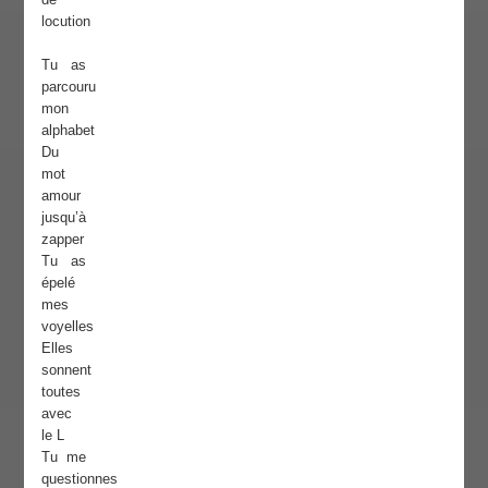
locution
Tu as
parcouru
mon
alphabet
Du
mot
amour
jusqu’à
zapper
Tu as
épelé
mes
voyelles
Elles
sonnent
toutes
avec
le L
Tu me
questionnes