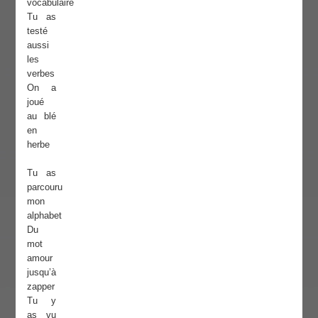
vocabulaire
Tu as
testé
aussi
les
verbes
On a
joué
au blé
en
herbe
Tu as
parcouru
mon
alphabet
Du
mot
amour
jusqu’à
zapper
Tu y
as vu