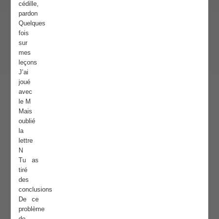
cédille,
pardon
Quelques
fois
sur
mes
leçons
J’ai
joué
avec
le M
Mais
oublié
la
lettre
N
Tu as
tiré
des
conclusions
De ce
problème
de