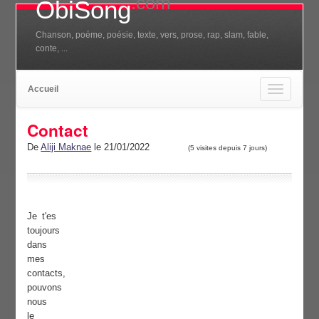
.com
ObiSong
Chanson, poéme, poésie, texte, vers, prose, rap, slam, fable,
conte, ...
Accueil
Toggle
navigation
Contact
De
Aliji Maknae
le 21/01/2022
(5 visites depuis 7 jours)
Je t'es
toujours
dans
mes
contacts,
pouvons
nous
le