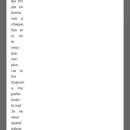
qui fini
par un
bonne
nuit a
chaque
fois et
tu ne
le
veux
pas
non
plus
car tu
fini
toujours
a me
parler
toute
la nuit
Je ne
veux
quand
même