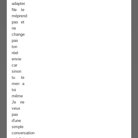
adapter.
Ne te
méprend
pas et
ne
change
pas
ton
réel
envie
car
sinon
tu te
men a
toi
même
Je ne
veux
pas
d'une
simple
conversation