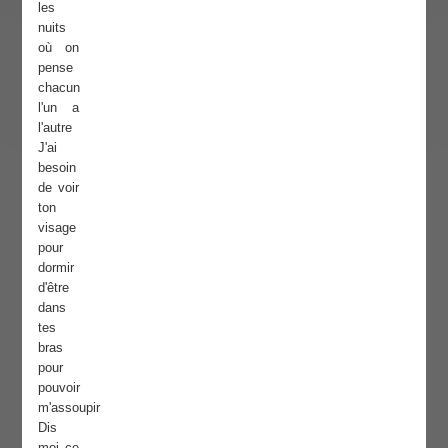
les
nuits
où on
pense
chacun
l'un a
l'autre
J'ai
besoin
de voir
ton
visage
pour
dormir
d'être
dans
tes
bras
pour
pouvoir
m'assoupir
Dis
moi ce