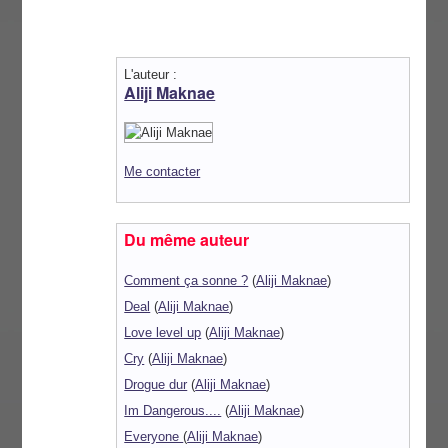
L'auteur :
Aliji Maknae
Me contacter
Du même auteur
Comment ça sonne ?
(
Aliji Maknae
)
Deal
(
Aliji Maknae
)
Love level up
(
Aliji Maknae
)
Cry
(
Aliji Maknae
)
Drogue dur
(
Aliji Maknae
)
Im Dangerous....
(
Aliji Maknae
)
Everyone
(
Aliji Maknae
)