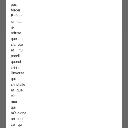
pas
forcer
Enfaite
si car
je
refuse
que sa
s'arrete
et tu
pareil
quand
c'est
l'inverse
qui
s'installe
et que
c'et
moi
qui
m'éloigne
un peu
ce qui