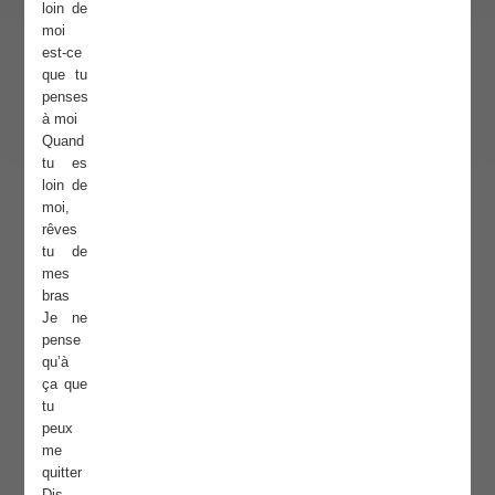
loin de
moi
est-ce
que tu
penses
à moi
Quand
tu es
loin de
moi,
rêves
tu de
mes
bras
Je ne
pense
qu’à
ça que
tu
peux
me
quitter
Dis