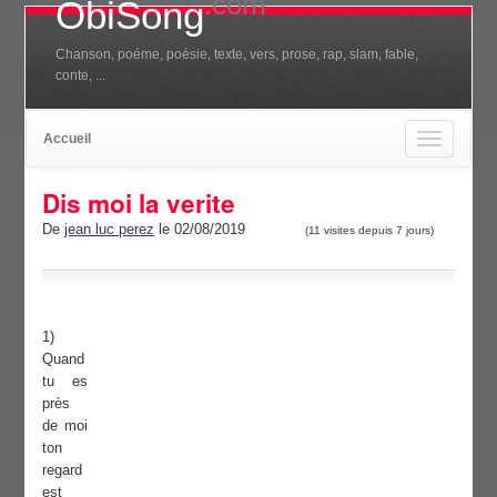
.com
ObiSong
Chanson, poéme, poésie, texte, vers, prose, rap, slam, fable,
conte, ...
Accueil
Toggle
navigation
Dis moi la verite
De
jean luc perez
le 02/08/2019
(11 visites depuis 7 jours)
1)
Quand
tu es
près
de moi
ton
regard
est