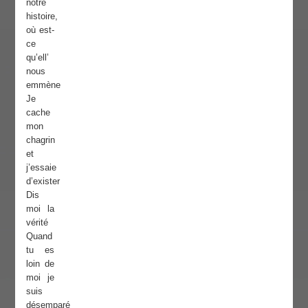
notre
histoire,
où est-
ce
qu’ell’
nous
emmène
Je
cache
mon
chagrin
et
j’essaie
d’exister
Dis
moi la
vérité
Quand
tu es
loin de
moi je
suis
désemparé