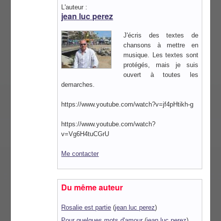
L'auteur :
jean luc perez
J'écris des textes de
chansons à mettre en
musique. Les textes sont
protégés, mais je suis
ouvert à toutes les
demarches.
https://www.youtube.com/watch?v=jf4pHtikh-g
https://www.youtube.com/watch?
v=Vg6H4tuCGrU
Me contacter
Du même auteur
Rosalie est partie
(
jean luc perez
)
Pour quelques mots d'amour
(
jean luc perez
)