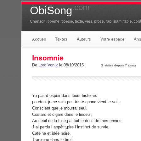
.com
ObiSong
Chanson, poéme, poésie, texte, vers, prose, rap, slam, fable, conte
Textes
Auteurs
Votre espace
Ann
Accueil
Insomnie
De
Lord Von.k
le 08/10/2015
(7 visites depuis 7 jours)
Ya pas d espoir dans leurs histoires
pourtant je ne suis pas triste quand vient le soir,
Conscient que je mourrai seul,
Costard et cigare dans le linceul,
Au seuil de la folie,j ai fait le deuil de mes envies
J ai perdu l appétit,pire l instinct de survie,
Caféine et idée noire,
Tranxene dans le tiroir,