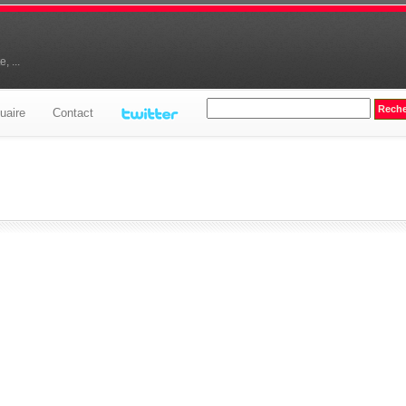
, ...
uaire
Contact