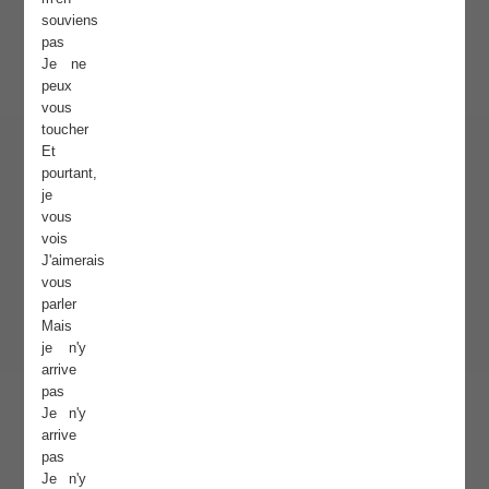
souviens
pas
Je ne
peux
vous
toucher
Et
pourtant,
je
vous
vois
J'aimerais
vous
parler
Mais
je n'y
arrive
pas
Je n'y
arrive
pas
Je n'y