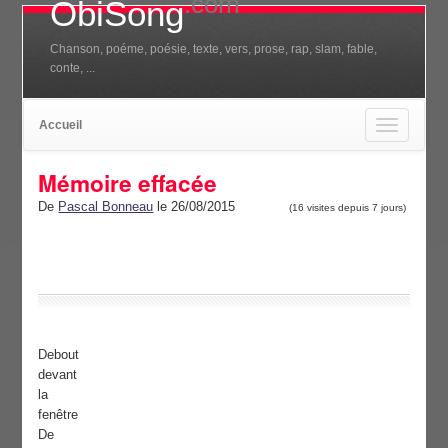
.com
ObiSong
Chanson, poéme, poésie, texte, vers, prose, rap, slam, fable,
conte, ...
Accueil
Toggle
navigation
Mémoire effacée
De
Pascal Bonneau
le 26/08/2015
(16 visites depuis 7 jours)
Debout
devant
la
fenêtre
De