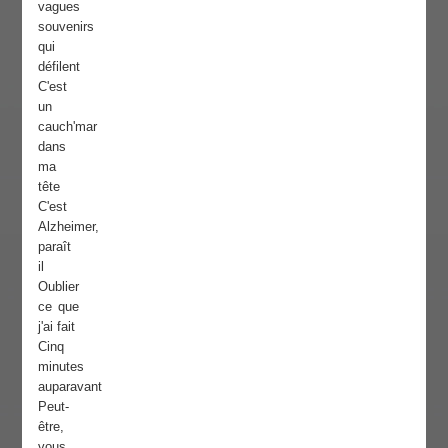
vagues
souvenirs
qui
défilent
C'est
un
cauch'mar
dans
ma
tête
C'est
Alzheimer,
paraît
il
Oublier
ce que
j'ai fait
Cinq
minutes
auparavant
Peut-
être,
vous