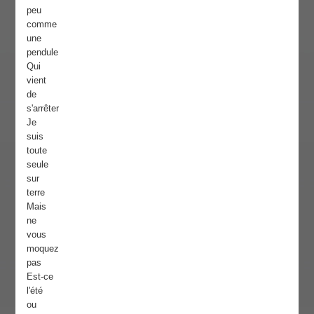
peu
comme
une
pendule
Qui
vient
de
s'arrêter
Je
suis
toute
seule
sur
terre
Mais
ne
vous
moquez
pas
Est-ce
l'été
ou