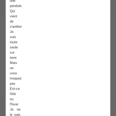
une
pendule
Qui
vient
de
s'arrêter
Je
suis
toute
seule
sur
terre
Mais
ne
vous
moquez
pas
Est-ce
l'été
ou
l'hiver
Je ne
le sais