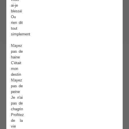
ai-je
blessé
Ou
rien dit
tout
simplement
N'ayez
pas de
haine
C'était
mon
destin
N'ayez
pas de
peine
Je n'ai
pas de
chagrin
Profitez
de la
vie