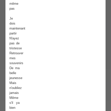
même
pas
Je
dois
maintenant
partir
N'ayez
pas de
tristesse
Retrouver
mes
souvenirs
De ma
belle
jeunesse
Mais
n'oubliez
jamais
Même
s'il ya
bien