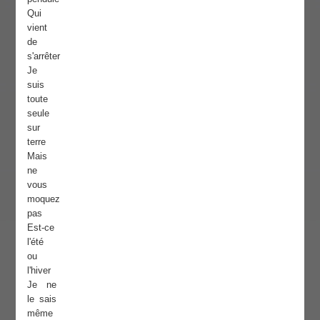
Qui
vient
de
s'arrêter
Je
suis
toute
seule
sur
terre
Mais
ne
vous
moquez
pas
Est-ce
l'été
ou
l'hiver
Je ne
le sais
même