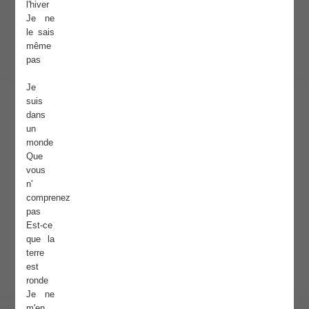
l'hiver
Je ne
le sais
même
pas
Je
suis
dans
un
monde
Que
vous
n'
comprenez
pas
Est-ce
que la
terre
est
ronde
Je ne
m'en