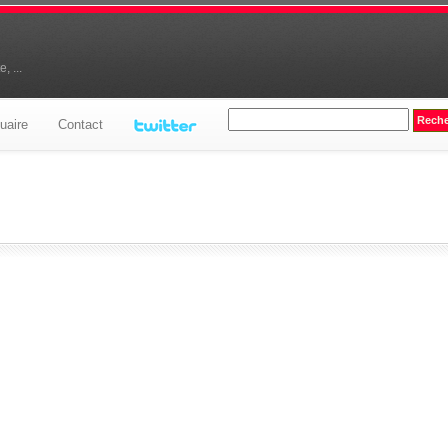
, ...
uaire
Contact