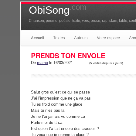
.com
ObiSong
Chanson, poéme, poésie, texte, vers, prose, rap, slam, fable, conte
Textes
Auteurs
Votre espace
Ann
Accueil
PRENDS TON ENVOLE
De
mamo
le 16/03/2021
(5 visites depuis 7 jours)
Salut gros qu’est ce qui se passe
J’ai l’impression que ne ça va pas
Tu es froid comme une glace
Mais tu n’es pas là
Je ne t’ai jamais vu comme ca
Parle-moi de tt ca
Est qu’on t’a fait encore des crasses ?
Tu veux que je prenne ta place ?