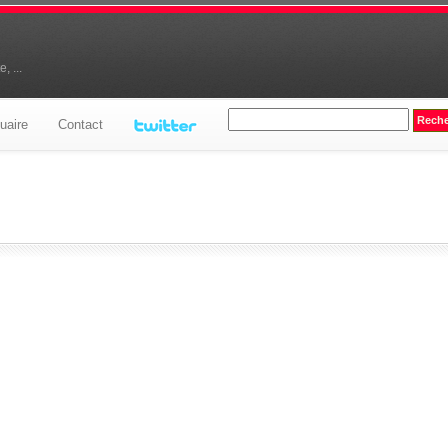
, ...
uaire
Contact