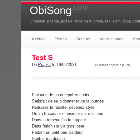
.com
ObiSong
Chanson, poéme, poésie, texte, vers, prose, rap, slam, fable, conte
Textes
Auteurs
Votre espace
Ann
Accueil
Test S
De
Prapkit
le 18/03/2021
(12 visites depuis 7 jours)
Plaisons de nous repaître entier
Satisfait de se bidonner toute la journée
Réduisez la fatalité, devenez stylé
On va fracasser et insister sur dulcinée
Dans la torpeur t'as la stupeur
Dans fétichiste y'a gros loser
Pédant un petit peu d'ardeur
Sentez ma douleur