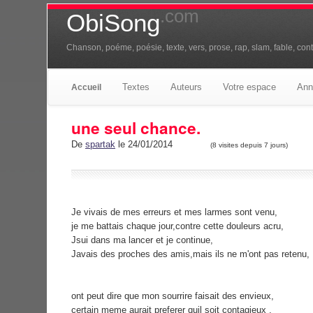
.com
ObiSong
Chanson, poéme, poésie, texte, vers, prose, rap, slam, fable, conte
Textes
Auteurs
Votre espace
Ann
Accueil
une seul chance.
De
spartak
le 24/01/2014
(8 visites depuis 7 jours)
Je vivais de mes erreurs et mes larmes sont venu,
je me battais chaque jour,contre cette douleurs acru,
Jsui dans ma lancer et je continue,
Javais des proches des amis,mais ils ne m'ont pas retenu,
ont peut dire que mon sourrire faisait des envieux,
certain meme aurait preferer quil soit contagieux ,