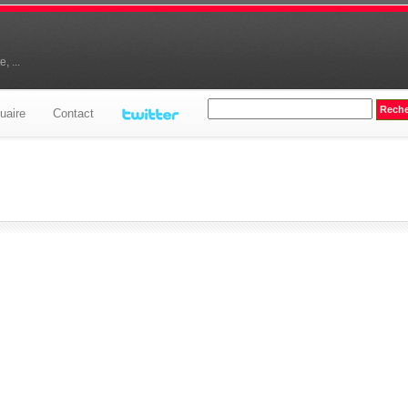
, ...
uaire
Contact