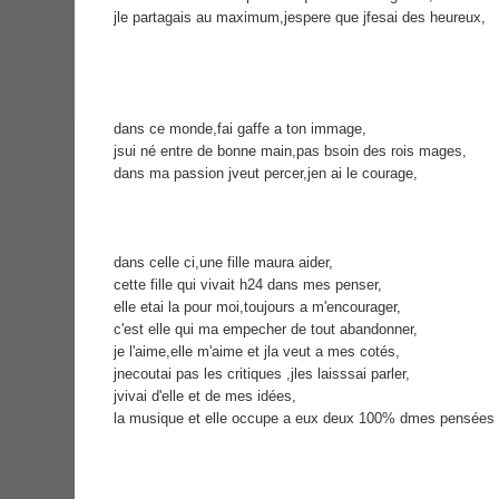
jle partagais au maximum,jespere que jfesai des heureux,
dans ce monde,fai gaffe a ton immage,
jsui né entre de bonne main,pas bsoin des rois mages,
dans ma passion jveut percer,jen ai le courage,
dans celle ci,une fille maura aider,
cette fille qui vivait h24 dans mes penser,
elle etai la pour moi,toujours a m'encourager,
c'est elle qui ma empecher de tout abandonner,
je l'aime,elle m'aime et jla veut a mes cotés,
jnecoutai pas les critiques ,jles laisssai parler,
jvivai d'elle et de mes idées,
la musique et elle occupe a eux deux 100% dmes pensées 