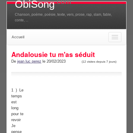
.com
ObiSong
Chanson, poéme, poésie, texte, vers, prose, rap, slam, fable,
conte, ...
Accueil
Toggle
navigation
Andalousie tu m'as séduit
De
jean luc perez
le 20/02/2023
(12 visites depuis 7 jours)
1 ) Le
temps
est
long
pour te
revoir
Je
pense