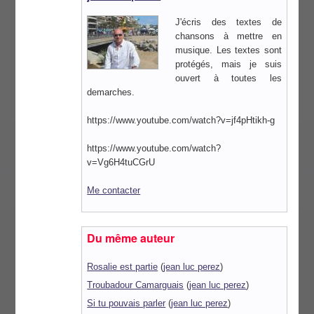
J'écris des textes de
chansons à mettre en
musique. Les textes sont
protégés, mais je suis
ouvert à toutes les
demarches.
https://www.youtube.com/watch?v=jf4pHtikh-g
https://www.youtube.com/watch?
v=Vg6H4tuCGrU
Me contacter
Du même auteur
Rosalie est partie
(
jean luc perez
)
Troubadour Camarguais
(
jean luc perez
)
Si tu pouvais parler
(
jean luc perez
)