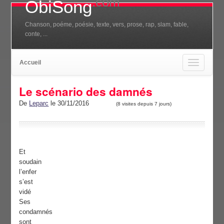
.com
ObiSong
Chanson, poéme, poésie, texte, vers, prose, rap, slam, fable,
conte, ...
Accueil
Toggle
navigation
Le scénario des damnés
De
Leparc
le 30/11/2016
(8 visites depuis 7 jours)
Et
soudain
l’enfer
s’est
vidé
Ses
condamnés
sont