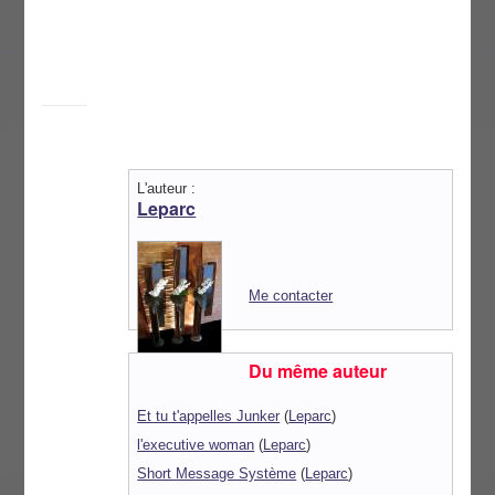
L'auteur :
Leparc
Me contacter
Du même auteur
Et tu t'appelles Junker
(
Leparc
)
l'executive woman
(
Leparc
)
Short Message Système
(
Leparc
)