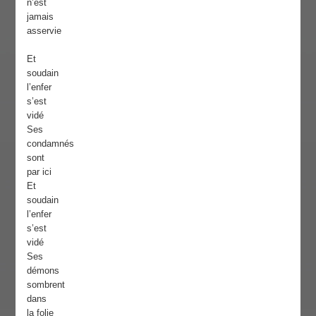
n’est
jamais
asservie
Et
soudain
l’enfer
s’est
vidé
Ses
condamnés
sont
par ici
Et
soudain
l’enfer
s’est
vidé
Ses
démons
sombrent
dans
la folie