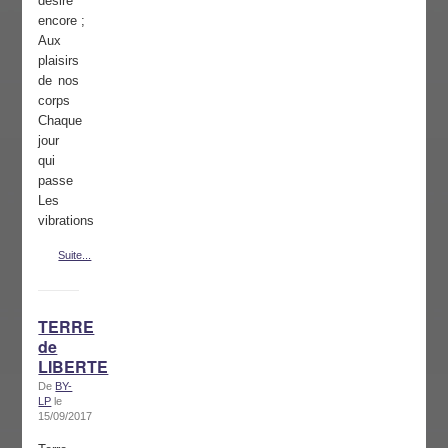
désire
encore ;
Aux
plaisirs
de nos
corps
Chaque
jour
qui
passe
Les
vibrations
Suite...
TERRE
de
LIBERTE
De
BY-
LP
le
15/09/2017