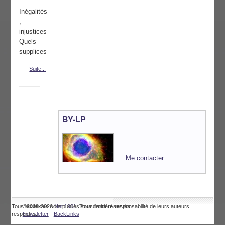
Inégalités
,
injustices
Quels
supplices
Suite...
BY-LP
Me contacter
Tous les textes sont publiés sous l'entière responsabilité de leurs auteurs
©2008-2026
Net 1901
. Tous droits réservés.
respectifs.
Newsletter
-
BackLinks