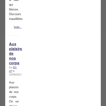
qui
blesse.
Discours
inaudibles
Suite...
Aux
plaisirs
de
nos
corps
De
BY-
LP
le
15/09/2017
Aux
plaisirs
de nos
corps
On se