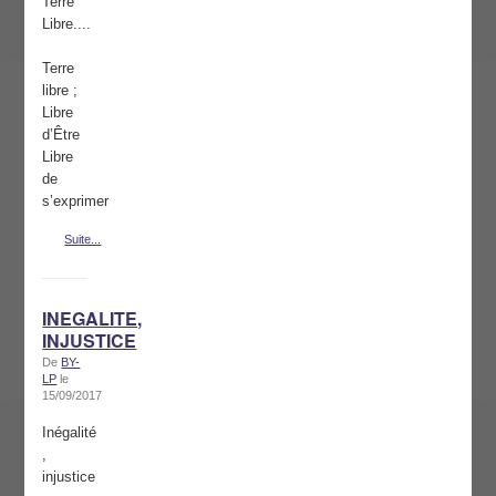
Terre
Libre....
Terre
libre ;
Libre
d’Être
Libre
de
s’exprimer
Suite...
INEGALITE,
INJUSTICE
De
BY-
LP
le
15/09/2017
Inégalité
,
injustice