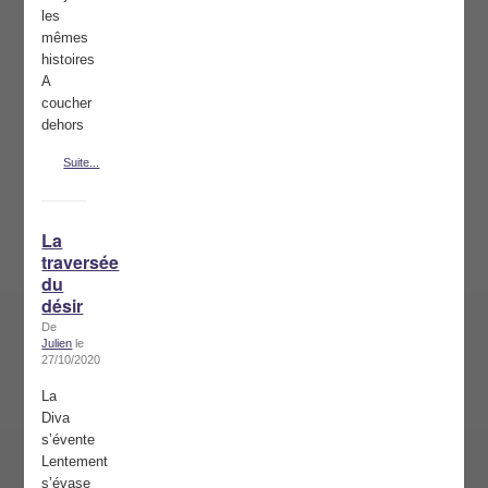
les
mêmes
histoires
A
coucher
dehors
Suite...
La
traversée
du
désir
De
Julien
le
27/10/2020
La
Diva
s’évente
Lentement
s’évase