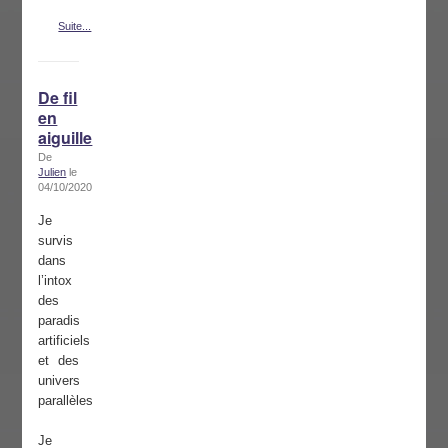
Suite...
De fil
en
aiguille
De
Julien
le
04/10/2020
Je
survis
dans
l’intox
des
paradis
artificiels
et des
univers
parallèles
Je