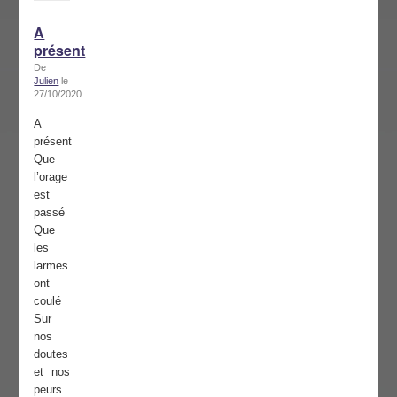
A
présent
De
Julien
le
27/10/2020
A
présent
Que
l’orage
est
passé
Que
les
larmes
ont
coulé
Sur
nos
doutes
et nos
peurs