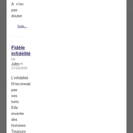
A n’en
pas
douter
Suite...
Fidèle
infidélité
De
Julien
le
27/10/2020
L’infidélité
N’reconnait
pas
ses
torts
Elle
invente
des
histoires
Toujours