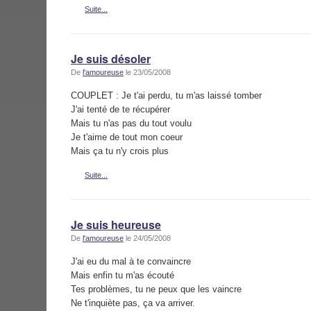
Suite...
Je suis désoler
De
l'amoureuse
le 23/05/2008
COUPLET : Je t'ai perdu, tu m'as laissé tomber
J'ai tenté de te récupérer
Mais tu n'as pas du tout voulu
Je t'aime de tout mon coeur
Mais ça tu n'y crois plus
Suite...
Je suis heureuse
De
l'amoureuse
le 24/05/2008
J'ai eu du mal à te convaincre
Mais enfin tu m'as écouté
Tes problèmes, tu ne peux que les vaincre
Ne t'inquiète pas, ça va arriver.