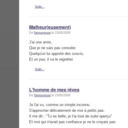
Suite...
Malheur(eusement)
De
l'amoureuse
le 23/05/2008
J'ai une amie,
Que je ne sais pas consoler.
Quelqu'un lui apporte des soucis,
Et un jour, il va le regretter.
Suite...
L'homme de mes rêves
De
l'amoureuse
le 23/05/2008
Je l'ai vu, comme un simple inconnu
S'approcher délicatement de moi à petits pas.
Il me dit : "Tu es belle, je t'ai tout de suite aperçu"
Et moi qui n'avait pas confiance je ne le croyais pas.