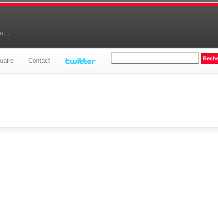
, ...
uaire
Contact