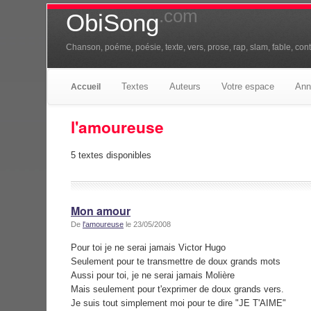
.com
ObiSong
Chanson, poéme, poésie, texte, vers, prose, rap, slam, fable, conte
Textes
Auteurs
Votre espace
Ann
Accueil
l'amoureuse
5 textes disponibles
Mon amour
De
l'amoureuse
le 23/05/2008
Pour toi je ne serai jamais Victor Hugo
Seulement pour te transmettre de doux grands mots
Aussi pour toi, je ne serai jamais Molière
Mais seulement pour t'exprimer de doux grands vers.
Je suis tout simplement moi pour te dire "JE T'AIME"