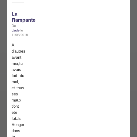
La
Rampante
De
Llade
le
11/03/2018
A
d'autres
avant
moi,tu
avais
fait du
mal,
et tous
ses
maux
t'ont
été
fatals.
Ronger
dans
ta