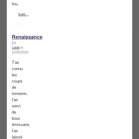
fou,
Suite...
Renaissance
De
Llade
le
11/03/2018
T'as
connu
les
coups
de
tonnerre,
t'as
servi
de
bouc
émissaire,
t'as
laissé