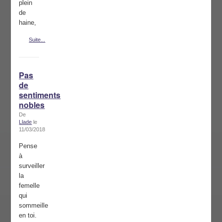
plein
de
haine,
Suite...
Pas
de
sentiments
nobles
De
Llade
le
11/03/2018
Pense
à
surveiller
la
femelle
qui
sommeille
en toi.