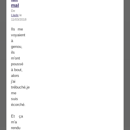
mal
De
Llade
le
11/03/2018
Ils me
voyaient
à
genou,
ils
m'ont
poussé
à bout,
alors
j'ai
trébuché,je
me
suis
écorché.
Et ça
m'a
rendu