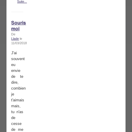
Suite...
Souris
moi
De
Llade
le
11/03/2018
J'ai
souvent
eu
envie
de te
dire,
combien
je
t'aimais
mais,
tu n'as
de
cesse
de me