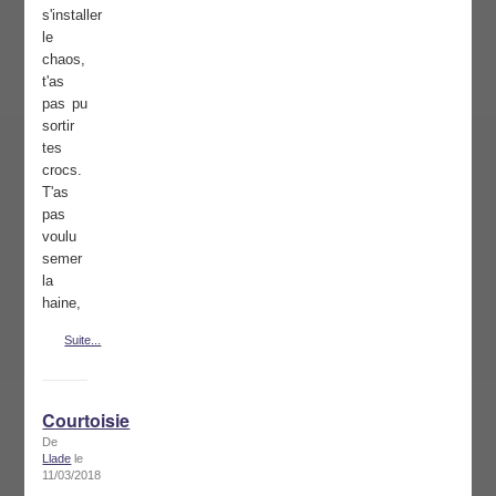
s'installer
le
chaos,
t'as
pas pu
sortir
tes
crocs.
T'as
pas
voulu
semer
la
haine,
Suite...
Courtoisie
De
Llade
le
11/03/2018