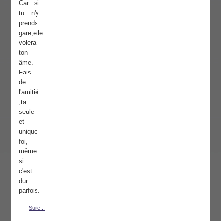
Car si
tu n'y
prends
gare,elle
volera
ton
âme.
Fais
de
l'amitié
,ta
seule
et
unique
foi,
même
si
c'est
dur
parfois.
Suite...