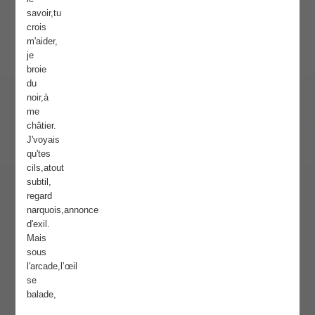
savoir,tu
crois
m'aider,
je
broie
du
noir,à
me
châtier.
J'voyais
qu'tes
cils,atout
subtil,
regard
narquois,annonce
d'exil.
Mais
sous
l'arcade,l’œil
se
balade,